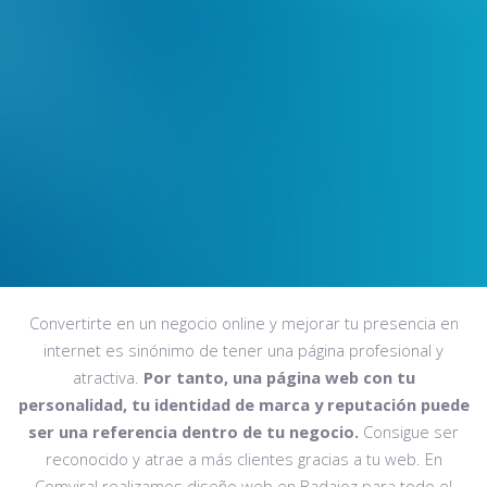
Convertirte en un negocio online y mejorar tu presencia en
internet es sinónimo de tener una página profesional y
atractiva.
Por tanto, una página web con tu
personalidad, tu identidad de marca y reputación puede
ser una referencia dentro de tu negocio.
Consigue ser
reconocido y atrae a más clientes gracias a tu web.
En
Comviral realizamos diseño web en Badajoz para todo el